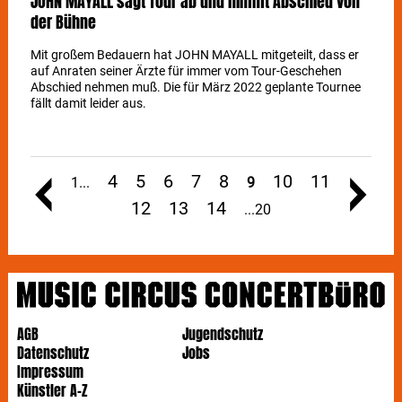
JOHN MAYALL sagt Tour ab und nimmt Abschied von
der Bühne
Mit großem Bedauern hat JOHN MAYALL mitgeteilt, dass er
auf Anraten seiner Ärzte für immer vom Tour-Geschehen
Abschied nehmen muß. Die für März 2022 geplante Tournee
fällt damit leider aus.
4
5
6
7
8
10
11
1
9
12
13
14
20
AGB
Jugendschutz
Datenschutz
Jobs
Impressum
Künstler A-Z