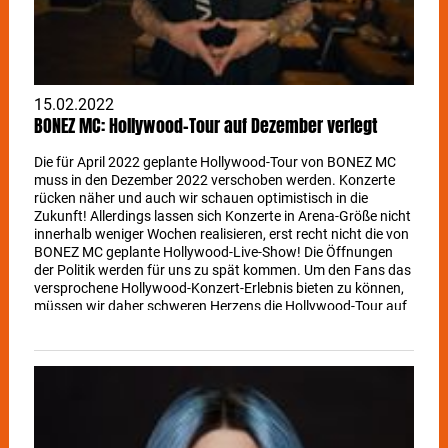
15.02.2022
BONEZ MC: Hollywood-Tour auf Dezember verlegt
Die für April 2022 geplante Hollywood-Tour von BONEZ MC
muss in den Dezember 2022 verschoben werden. Konzerte
rücken näher und auch wir schauen optimistisch in die
Zukunft! Allerdings lassen sich Konzerte in Arena-Größe nicht
innerhalb weniger Wochen realisieren, erst recht nicht die von
BONEZ MC geplante Hollywood-Live-Show! Die Öffnungen
der Politik werden für uns zu spät kommen. Um den Fans das
versprochene Hollywood-Konzert-Erlebnis bieten zu können,
müssen wir daher schweren Herzens die Hollywood-Tour auf
Dezember 2022 verschieben. Bereits gekaufte Tickets
behalten ihre Gültigkeit! Das Konzert in Ludwigsburg wird
nach Stuttgart verlegt, auch hier behalten die Tickets ihre
Gültigkeit für Stuttgart. Neuer Termin ist der 17. Dezember
2022.