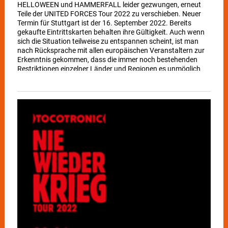
HELLOWEEN und HAMMERFALL leider gezwungen, erneut
Teile der UNITED FORCES Tour 2022 zu verschieben. Neuer
Termin für Stuttgart ist der 16. September 2022. Bereits
gekaufte Eintrittskarten behalten ihre Gültigkeit. Auch wenn
sich die Situation teilweise zu entspannen scheint, ist man
nach Rücksprache mit allen europäischen Veranstaltern zur
Erkenntnis gekommen, dass die immer noch bestehenden
Restriktionen einzelner Länder und Regionen es unmöglich
machen, die Tour wie geplant in einem Stück zu spielen.
HELLOWEEN und HAMMERFALL sind sehr traurig darüber,
freuen sich aber mit den ursprünglichen Terminen in England
im Mai starten zu können. Man ist überzeugt, dem Ende der
Pandemie nahe zu sein und mit den neuen Terminen endlich
die UNITED FORCES Konzerte für die Fans spielen zu können!