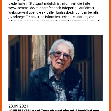
Liederhalle in Stuttgart möglich ist informiert die Seite
www.semmel.de/rainhardfendrich-infoportal. Auf dieser
Website wird über die aktuellen Einlassbedingungen bei allen
„Starkregen“-Konzerten informiert. Wir bitten darum, vor
allem am Tag des Konzerts noch einmal nachzuschauen. Als
Einlassvoraussetzung gilt aktuell 3G. Um die Warte- und
Einlasszeiten vor Ort zu verringern empfehlen wir einen
digitalen Impfnachweis (CovPass oder Corona Warn App).
Zudem bitten wir um frühzeitige Anreise sowie das Mitbringen
eines Lichtbildausweises!
23.09.2021