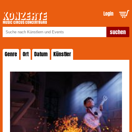
Login
Genre
Ort
Datum
Künstler