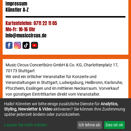
Impressum
Künstler A-Z
Kartentelefon: 0711 22 11 05
Mo-Fr: 10-16 Uhr
info@musiccircus.de
Music Circus Concertbüro GmbH & Co. KG, Charlottenplatz 17,
70173 Stuttgart
Wir sind ein örtlicher Veranstalter für Konzerte und
Veranstaltungen in Stuttgart, Ludwigsburg, Heilbronn, Karlsruhe,
Pforzheim, Esslingen und im mittleren Neckarraum. Vorverkauf
von günstigen Eintrittkarten direkt vom Veranstalter.
Hallo! Könnten wir bitte einige zusätzliche Dienste für
Analytics,
Styling, Newsletter & Video
aktivieren? Sie können Ihre Zustimmung
Newsletter
später jederzeit ändern oder zurückziehen.
Lassen Sie mich wählen
Ich lehne ab
Das ist ok