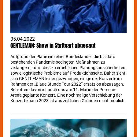
Die Show | Porsche-Arena 04.05. | Eagles Of Death Metal |
LKA Longhorn 04.05. | Schiller | Im Wizemann 05.05. | Brian
Fallon | LKA Longhorn 06.05. | Chuck Ragan (Official) | Im
Wizemann 06.05. | Shakatak - Brit Jazz Funk Legends | Im
Wizemann 07.05. | King Orgasmus One aka Orgi69 aka
Imbiss Bronko | Im Wizemann
05.04.2022
GENTLEMAN: Show in Stuttgart abgesagt
Aufgrund der Pläne einzelner Bundesländer, die bis dato
bestehenden Pandemie bedingten Maßnahmen zu
verlängern, führt dies zu erheblichen Planungsunsicherheiten
sowie logistische Probleme auf Produktionsseite. Daher sieht
sich GENTLEMAN leider gezwungen, einige der Konzerte im
Rahmen der „Blaue Stunde Tour 2022“ ersatzlos abzusagen.
Betroffen davon ist auch das am 11. Mai in der Porsche-
Arena geplante Konzert. Eine nochmalige Verschiebung der
Konzerte nach 2023 ist aus zeitlichen Gründen nicht möglich.
Bereits gekaufte Tickets können dort zurückgegeben werden,
wo diese erworben wurden.