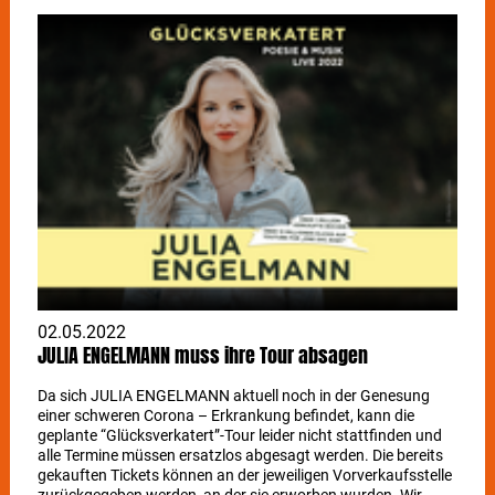
Universum 12.05. | Long Distance Calling | Liederhalle 12.05. |
Turbostaat | Im Wizemann 13.05. | Disney in Concert 2022 -
Dreams Come True | Porsche-Arena 13.05. | Heinlein &
Weigert | Im Wizemann 13.05. | Hällas | Club Zentral 14.05. |
J.B.O. | LKA Longhorn 16.05. | Electric Callboy | MHP-Arena
16.05. | annisokay | Im Wizemann 16.05. | Badesalz |
Theaterhaus 18.05. | Scooter | Schleyer-Halle 19.05. | tAKiDA |
Im Wizemann 20.05. | KADAVAR | Im Wizemann 21.05. | Alin
Coen | Im Wizemann 21.05. | ganes | Theaterhaus 21.05. |
Moses Pelham | LKA Longhorn
02.05.2022
JULIA ENGELMANN muss ihre Tour absagen
Da sich JULIA ENGELMANN aktuell noch in der Genesung
einer schweren Corona – Erkrankung befindet, kann die
geplante “Glücksverkatert”-Tour leider nicht stattfinden und
alle Termine müssen ersatzlos abgesagt werden. Die bereits
gekauften Tickets können an der jeweiligen Vorverkaufsstelle