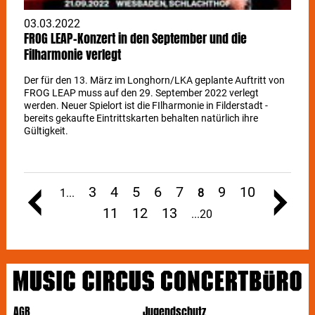
03.03.2022
FROG LEAP-Konzert in den September und die
Filharmonie verlegt
Der für den 13. März im Longhorn/LKA geplante Auftritt von
FROG LEAP muss auf den 29. September 2022 verlegt
werden. Neuer Spielort ist die FIlharmonie in Filderstadt -
bereits gekaufte Eintrittskarten behalten natürlich ihre
Gültigkeit.
3
4
5
6
7
9
10
1
8
11
12
13
20
AGB
Jugendschutz