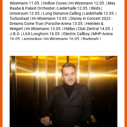
Wizemann 11.05. | Hollow Coves | Im Wizemann 12.05. | Max
Raabe & Palast Orchester | Liederhalle 12.05. | 8kids |
Universum 12.05. | Long Distance Calling | Liederhalle 12.05. |
Turbostaat | Im Wizemann 13.05. | Disney in Concert 2022 -
Dreams Come True | Porsche-Arena 13.05. | Heinlein &
Weigert | Im Wizemann 13.05. | Hällas | Club Zentral 14.05. |
J.B.O. | LKA Longhorn 16.05. | Electric Callboy | MHP-Arena
16.05. | annisokay | Im Wizemann 16.05. | Badesalz |
Theaterhaus 18.05. | Scooter | Schleyer-Halle 19.05. | tAKiDA |
Im Wizemann 20.05. | KADAVAR | Im Wizemann 21.05. | Alin
Coen | Im Wizemann 21.05. | ganes | Theaterhaus 21.05. |
Moses Pelham | LKA Longhorn 22.05. | STATE CHAMPS | Im
Wizemann 24.05. | Imminence | Im Wizemann 24.05. | Ines
Anioli | Liederhalle 24.05. | Tim Vantol | Im Wizemann 25.05. |
Micky Beisenherz | Im Wizemann 25.05. | Tom Gregory | Im
Wizemann 26. - 28.05. | SCHMUTZKI | LKA Longhorn 26.05. |
Therapy? | Im Wizemann 27. + 28.05. | Udo Lindenberg |
Schleyer-Halle 27.05. | Pa Sports | Im Wizemann 28.05. |
Morcheeba Band | Im Wizemann 29.05. | Bruno Jonas |
Theaterhaus 30.05. | Malik Harris | Im Wizemann 02.06. |
Günter Grünwald | Theaterhaus 02. + 03.06. | Luke Mockridge
| Schleyer-Halle 04.06. | Foreigner | Freilichtbühne Killesberg
05.06. | Daniel Sloss | Im Wizemann 08.06. | Madeline Juno |
Im Wizemann