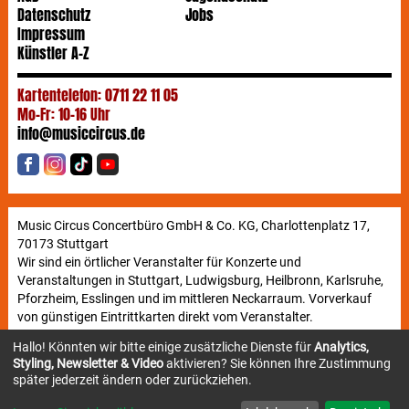
Datenschutz
Jobs
Impressum
Künstler A-Z
Kartentelefon: 0711 22 11 05
Mo-Fr: 10-16 Uhr
info@musiccircus.de
Music Circus Concertbüro GmbH & Co. KG, Charlottenplatz 17,
70173 Stuttgart
Wir sind ein örtlicher Veranstalter für Konzerte und
Veranstaltungen in Stuttgart, Ludwigsburg, Heilbronn, Karlsruhe,
Pforzheim, Esslingen und im mittleren Neckarraum. Vorverkauf
von günstigen Eintrittkarten direkt vom Veranstalter.
Hallo! Könnten wir bitte einige zusätzliche Dienste für
Analytics,
Styling, Newsletter & Video
aktivieren? Sie können Ihre Zustimmung
Newsletter
später jederzeit ändern oder zurückziehen.