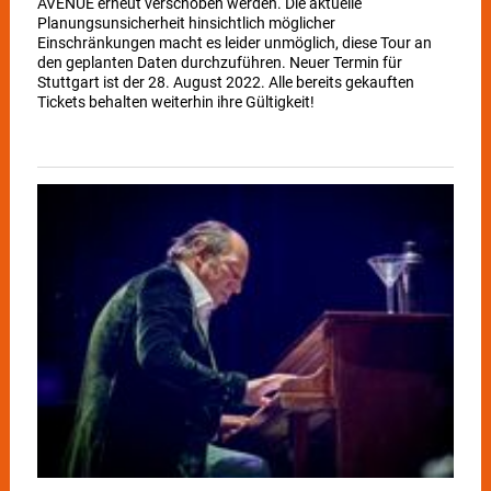
AVENUE erneut verschoben werden. Die aktuelle
wie die erfolgreiche ProSieben-Show – Endemol Shine Group
Planungsunsicherheit hinsichtlich möglicher
Germany und Banijay Productions Germany zeichnen dafür
Einschränkungen macht es leider unmöglich, diese Tour an
verantwortlich. Veranstaltet wird „The Masked Singer – Live
den geplanten Daten durchzuführen. Neuer Termin für
on Tour 2023“ von der FKP Scorpio Konzertproduktionen
Stuttgart ist der 28. August 2022. Alle bereits gekauften
GmbH/FKP Show Creations GmbH. Tickets für „The Masked
Tickets behalten weiterhin ihre Gültigkeit!
Singer – Live on Tour 2023“ im Frühjahr kommenden Jahres
sind ab sofort ab 40 Euro (zzgl. Gebühren) auf
www.eventim.de, www.themaskedsinger.de an allen
bekannten CTS-VVK-Stellen sowie unter der Hotline 01806 –
570070 (0,20 €/Anruf aus dem Festnetz, Mobilfunk max. 0,60
€/Anruf) sowie auf www.fkpscorpio.com erhältlich. Mehr
Informationen zu „The Masked Singer – Live in Tour 2023“
auf www.themaskedsinger.de. *Quelle: Basis: Marktstandard
TV | Quelle: AGF in Zusammenarbeit mit GfK | videoSCOPE |
Seven.One Entertainment Group | Business Intelligence;
Erstellt: 20.3.2022 (vorläufig gewichtet)