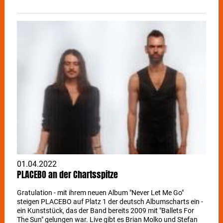
wird es bald wieder gut gehen - es ist nicht Covid - aber sie
braucht Zeit, um ihre Stimme zu schonen und 100% fit zu
werden. Wir haben diese Entscheidung nicht leichtfertig
getroffen und sind uns bewusst, dass dies Reisepläne
durcheinander bringt. Skin hat alles versucht, aber nachdem
sie heute Abend einen Arzt aufgesucht hat, bleibt Skunk
Anansie nichts anderes übrig, als die nächsten beiden Shows
abzusagen. Der Rest der Tournee wird wie geplant
stattfinden. Vielen Dank für Euer Verständnis und Eure
Unterstützung. Tickets können an bekannten
Vorverkaufsstellen zurückgegeben werden.
01.04.2022
PLACEBO an der Chartsspitze
Gratulation - mit ihrem neuen Album "Never Let Me Go"
steigen PLACEBO auf Platz 1 der deutsch Albumscharts ein -
ein Kunststück, das der Band bereits 2009 mit "Ballets For
The Sun" gelungen war. Live gibt es Brian Molko und Stefan