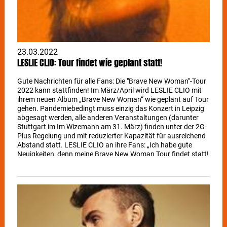
23.03.2022
LESLIE CLIO: Tour findet wie geplant statt!
Gute Nachrichten für alle Fans: Die "Brave New Woman"-Tour
2022 kann stattfinden! Im März/April wird LESLIE CLIO mit
ihrem neuen Album „Brave New Woman“ wie geplant auf Tour
gehen. Pandemiebedingt muss einzig das Konzert in Leipzig
abgesagt werden, alle anderen Veranstaltungen (darunter
Stuttgart im Im Wizemann am 31. März) finden unter der 2G-
Plus Regelung und mit reduzierter Kapazität für ausreichend
Abstand statt. LESLIE CLIO an ihre Fans: „Ich habe gute
Neuigkeiten, denn meine Brave New Woman Tour findet statt!
Wir haben uns lange nicht gesehen und es gibt viel zu
besingen und zu besprechen. Ich freue mich sehr auf euch
und darauf, dass die Tour stattfinden kann. Bis dahin, bleibt
gesund!“ Am 4. Februar 2022 erschien das neue und vierte,
von den Medien und Fans hochgelobte LESLIE CLIO-Album
„Brave New Woman“. Zuvor hatte die echo-nominierte
Sängerin und Songschreiberin ihre eigene Plattenfirma