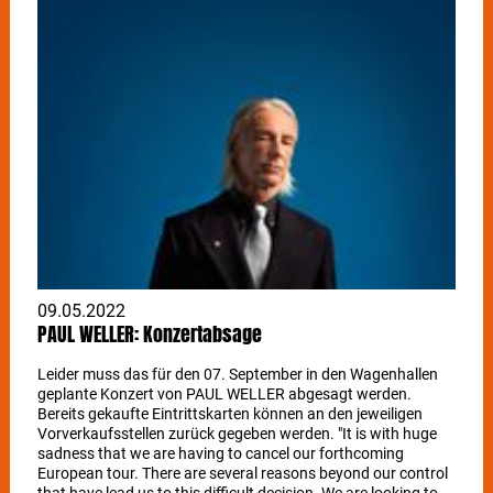
Günter Grünwald | Theaterhaus 02. + 03.06. | Luke Mockridge
| Schleyer-Halle 04.06. | Foreigner | Freilichtbühne Killesberg
05.06. | Daniel Sloss | Im Wizemann 08.06. | Madeline Juno |
Im Wizemann 09.06. | Farid | Theaterhaus 09.06. |
Intergalactic Lovers | Im Wizemann 10. + 11.06. | Rammstein |
Cannstatter Wasen
09.05.2022
PAUL WELLER: Konzertabsage
Leider muss das für den 07. September in den Wagenhallen
geplante Konzert von PAUL WELLER abgesagt werden.
Bereits gekaufte Eintrittskarten können an den jeweiligen
Vorverkaufsstellen zurück gegeben werden. "It is with huge
sadness that we are having to cancel our forthcoming
European tour. There are several reasons beyond our control
that have lead us to this difficult decision. We are looking to