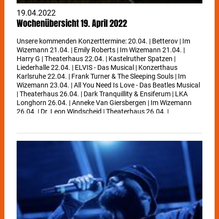
19.04.2022
Wochenübersicht 19. April 2022
Unsere kommenden Konzerttermine: 20.04. | Betterov | Im
Wizemann 21.04. | Emily Roberts | Im Wizemann 21.04. |
Harry G | Theaterhaus 22.04. | Kastelruther Spatzen |
Liederhalle 22.04. | ELVIS - Das Musical | Konzerthaus
Karlsruhe 22.04. | Frank Turner & The Sleeping Souls | Im
Wizemann 23.04. | All You Need Is Love - Das Beatles Musical
| Theaterhaus 26.04. | Dark Tranquillity & Ensiferum | LKA
Longhorn 26.04. | Anneke Van Giersbergen | Im Wizemann
26.04. | Dr. Leon Windscheid | Theaterhaus 26.04. |
Massachusetts - Bee Gees Musical | Liederhalle 27.04. | Bruno
Jonas | Theaterhaus 27.04. | Róisín Murphy | Im Wizemann
28.04. | Annett Louisan | Theaterhaus 28.04. | DeWolff | Im
Wizemann 28.04. | MAGNUM | Im Wizemann 28.04. | Simple
Minds | MHP-Arena 29.04. | berge | Im Wizemann 29.04. |
Florian Silbereisen präs. Das große Schlagerfest.XXL |
Schleyerhalle 29.04. | Chris Norman | Liederhalle 29.04. | Die
Udo Jürgens Story - sein Leben, seine Liebe, seine Musik |
Konzerthaus Karlsruhe 30.04. | Pawel Popolski | Theaterhaus
01.05. | Clannad Irish Band | Theaterhaus 02.05. | Steiner &
Madlaina | Im Wizemann 02.05. | Stu Larsen | Im Wizemann
03.05. | Santiano | Porsche-Arena 04.05. | Das ist Wahnsinn -