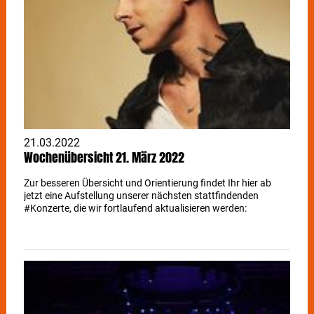
gegründet, ein neues (Frauen)Team zusammengestellt und in
einem selbstbefreienden künstlerischen Prozess einige der
faszinierendsten Songs ihrer bisherigen Karriere geschrieben.
Nach gehyptem Newcomerstatus mit Chartplatzierungen,
Radiohits, einer Echo-Nominierung als „Beste deutsche
Künstlerin“, Konzerten auf den größten Festivals und der
Teilnahme bei “Sing Meinen Song”, zeigt uns Leslie nun, wie
schön es klingen kann, erwachsen zu sein. Mit „Brave New
Woman“ ist ein wunderschön ehrliches, innovatives und
zeitloses Album entstanden, das uns noch sehr lange
begleiten wird.
21.03.2022
Wochenübersicht 21. März 2022
Zur besseren Übersicht und Orientierung findet Ihr hier ab
jetzt eine Aufstellung unserer nächsten stattfindenden
#Konzerte, die wir fortlaufend aktualisieren werden: