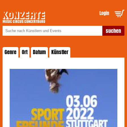
Login
Genre
Ort
Datum
Künstler