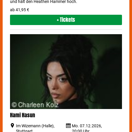
und hält den Heathen Hammer hoch.
ab 41,95 €
+ Tickets
Hami Hasun
Im Wizemann (Halle),
Mo. 07.12.2026,
Stuttgart
20:00 Uhr