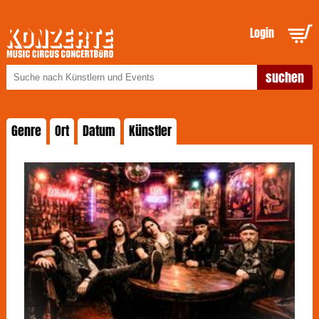
Login
Genre
Ort
Datum
Künstler