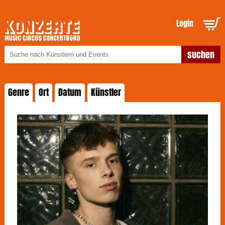
Login
Genre
Ort
Datum
Künstler