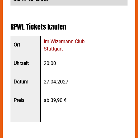
veröffentlicht und sich längst einen festen Platz in der
internationalen Prog-Rock-Szene gesichert.
Mit ihrem letzten Erfolgsalbum „Crime Scene“
RPWL
Tickets kaufen
erreichte die Band sensationell Platz 18 der deutschen
Albumcharts – ein eindrucksvoller Beweis dafür, dass
RPWL
kreativer, relevanter und erfolgreicher sind als je
Im Wizemann Club
zuvor.
Stuttgart
Auch das neue Album „Human“ verspricht ein
20:00
außergewöhnliches musikalisches Erlebnis zu
werden: ein atmosphärisches Konzeptwerk voller
philosophischer Tiefe, kraftvoller Melodien und jener
27.04.2027
einzigartigen musikalischen Magie, für die
RPWL
seit
Jahren gefeiert werden.
ab 39,90 €