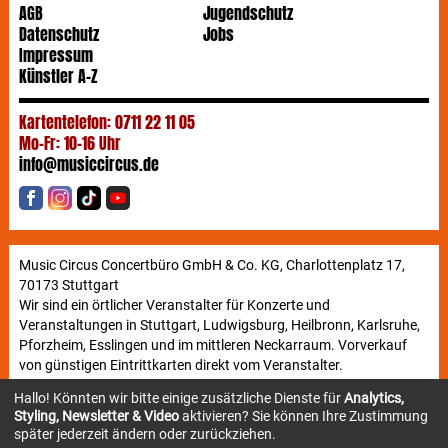
AGB
Jugendschutz
Datenschutz
Jobs
Impressum
Künstler A-Z
Kartentelefon: 0711 22 11 05
Mo-Fr: 10-16 Uhr
info@musiccircus.de
Music Circus Concertbüro GmbH & Co. KG, Charlottenplatz 17,
70173 Stuttgart
Wir sind ein örtlicher Veranstalter für Konzerte und
Veranstaltungen in Stuttgart, Ludwigsburg, Heilbronn, Karlsruhe,
Pforzheim, Esslingen und im mittleren Neckarraum. Vorverkauf
von günstigen Eintrittkarten direkt vom Veranstalter.
Hallo! Könnten wir bitte einige zusätzliche Dienste für
Analytics,
Styling, Newsletter & Video
aktivieren? Sie können Ihre Zustimmung
Newsletter
später jederzeit ändern oder zurückziehen.