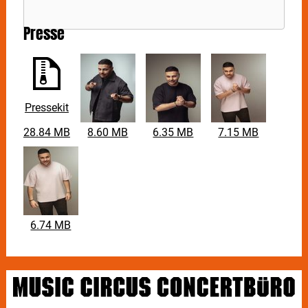
Presse
Pressekit
28.84 MB
8.60 MB
6.35 MB
7.15 MB
6.74 MB