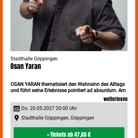
Stadthalle Göppingen
Osan Yaran
OSAN YARAN thematisiert den Wahnsinn des Alltags
und führt seine Erlebnisse pointiert ad absurdum. Am
20. und 21. Mai ist der mehrfach preisgekrönte
weiterlesen
Comedian in den Stadthallen zu Göppingen und
Do. 20.05.2027 20:00 Uhr
Reutlingen zu Gast.
Stadthalle Göppingen, Göppingen
Mit perfektem Timing spricht
OSAN YARAN
darüber,
dass man Klischees mit Humor begegnen muss,
+ Tickets
ab 47,65 €
warum Teenager ein schwarzes Loch für