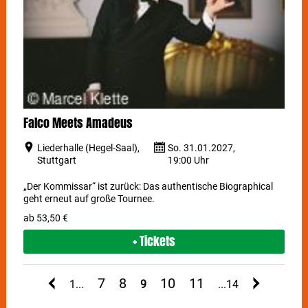
Falco Meets Amadeus
Liederhalle (Hegel-Saal),
So. 31.01.2027,
Stuttgart
19:00 Uhr
„Der Kommissar“ ist zurück: Das authentische Biographical
geht erneut auf große Tournee.
ab 53,50 €
+ Tickets
7
8
10
11
1
9
14