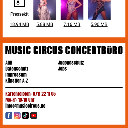
Pressekit
18.94 MB
5.88 MB
7.16 MB
5.90 MB
AGB
Jugendschutz
Datenschutz
Jobs
Impressum
Künstler A-Z
Kartentelefon: 0711 22 11 05
Mo-Fr: 10-16 Uhr
info@musiccircus.de