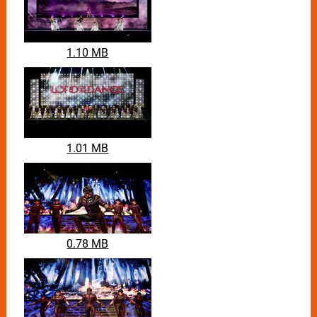
neue, moderne Art und Weise weiterentwickelt. Von
der Los Angeles Times als „showpiece extravaganza"
beschrieben, wird die Show das Publikum mit mehr
als 150.000 Taps pro Vorstellung in eine Zeit und
1.10 MB
einen Ort voller Mythen und Fantasie versetzen. Die
Zuschauer dürfen sich auf eine packende Reise
freuen, die durch aufwändige Kostüme,
atemberaubende Choreografien sowie modernste
Technik und Lichteffekte begleitet wird. 40 der
talentiertesten jungen Tänzerinnen und Tänzer der
Welt bringen eine Show auf die Bühne, die Tradition,
1.01 MB
Unterhaltung, Musik, Faszination und Tanz perfekt
miteinander vereint.
0.78 MB