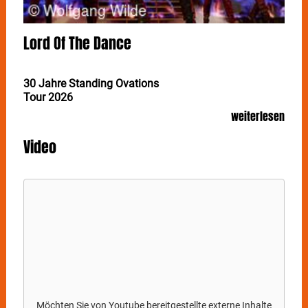
Lord Of The Dance
30 Jahre Standing Ovations
Tour 2026
weiterlesen
LORD OF THE DANCE ist die erfolgreichste tourende
Tanzshow der Geschichte: Am 9. Mai 2026 feiert das
Video
Spektakel in der Stuttgarter Porsche-Arena ihr 30-
jähriges Jubiläum.
Schon mehr als 60 Millionen Menschen in 60 Ländern
auf allen Kontinenten begeisterte die
atemberaubende, mitreißende und magische Show.
Ihr 30-jähriges Jubiläum ist nicht nur ein Anlass zum
Feiern, sondern auch die einmalige Gelegenheit, auf
die außergewöhnliche Reise von
LORD OF THE
DANCE
zurückzublicken. Alles begann mit demTraum,
die größte irische Tanzshow der Welt auf die Beine zu
stellen. Und was fast alle für unmöglich hielten,
Möchten Sie von
Youtube
bereitgestellte externe Inhalte