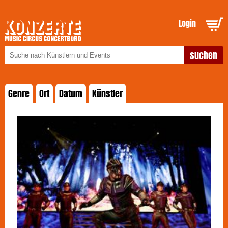
Login
Genre
Ort
Datum
Künstler