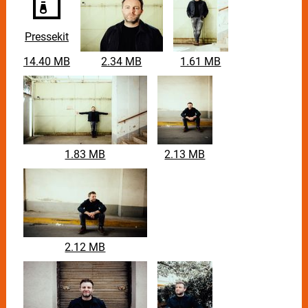
Pressekit
14.40 MB
2.34 MB
1.61 MB
1.83 MB
2.13 MB
2.12 MB