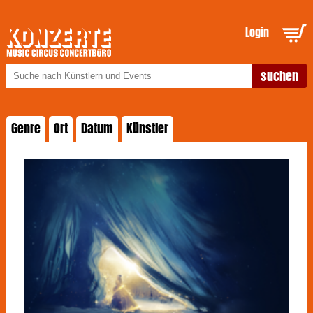
Login
Genre
Ort
Datum
Künstler