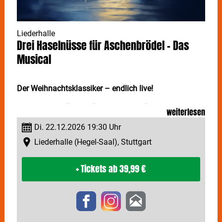
Liederhalle
Drei Haselnüsse für Aschenbrödel - Das
Musical
Der Weihnachtsklassiker – endlich live!
DREI HASELNÜSSE FÜR ASCHENBRÖDEL - DAS
weiterlesen
MUSICAL lässt die wohl größte Weihnachtstradition
Di. 22.12.2026 19:30 Uhr
Wirklichkeit werden. Vom 22. bis zum 27. Dezember
kann der Film-Klassiker und seine berühmte Original-
Liederhalle (Hegel-Saal), Stuttgart
Musik in der Stuttgarter Liederhalle gleich neunmal
erlebt werden.
+ Tickets
ab 39,99 €
Seit über 50 Jahren begeistert
DREI HASELNÜSSE
FÜR ASCHENBRÖDEL
und zählt für viele zu den
schönsten Momenten der Weihnachtszeit. Vergiss
graue Wintertage und begleite Aschenbrödel auf eine
Reise durch funkelnde Schneelandschaften bis zum