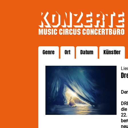
Genre
Ort
Datum
Künstler
Lie
Dr
Der
DR
die
22.
ber
neu