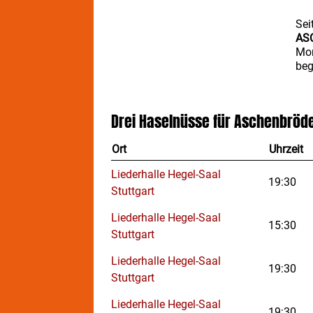
Sei
AS
Mom
beg
Sch
gla
wie
Drei Haselnüsse für Aschenbröde
zue
Svo
Ort
Uhrzeit
sic
zu 
Liederhalle Hegel-Saal
gar
19:30
Stuttgart
Nac
Liederhalle Hegel-Saal
Sti
15:30
Mag
Stuttgart
Abe
Liederhalle Hegel-Saal
füh
19:30
Bli
Stuttgart
ihr
Asc
Liederhalle Hegel-Saal
19:30