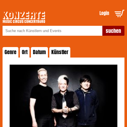
Login
Genre
Ort
Datum
Künstler