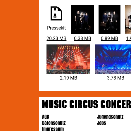
Pressekit
20.23 MB
0.38 MB
0.89 MB
1.
2.19 MB
3.78 MB
AGB
Jugendschutz
Datenschutz
Jobs
Impressum