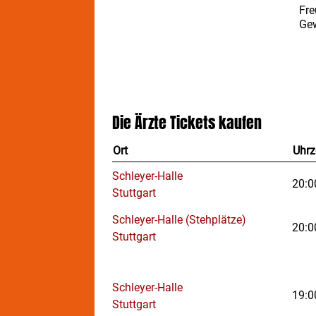
Fre
Gew
Die Ärzte
Tickets kaufen
Ort
Uhrz
Schleyer-Halle
20:0
Stuttgart
Schleyer-Halle (Stehplätze)
20:0
Stuttgart
Schleyer-Halle
19:0
Stuttgart