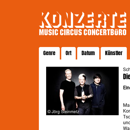
Genre
Ort
Datum
Künstler
Sch
Di
Ein
Ma
Kon
Tsc
und
Wal