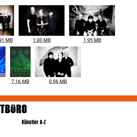
91 MB
1.00 MB
1.95 MB
7.16 MB
0.96 MB
Künstler A-Z