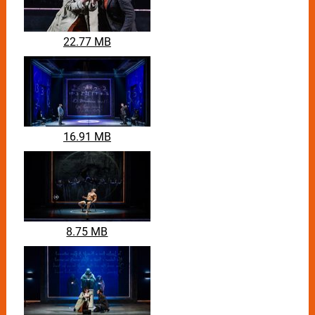
Bühnenversion mit einem neuen, epischen
Soundtrack – live und hautnah!
22.77 MB
Die größte Verschwörung der Geschichte der
Menschheit
Harvard-Professor Robert Langdon wird eines Nachts
in den Pariser Louvre gerufen, wo Chefkurator
Jacques Saunière direkt vor der Mona Lisa in einem
Pentagramm ermordet wurde. Gefragt ist Langdons
16.91 MB
Expertise, um den symbolträchtigen Mord mit Hilfe
von kryptischen Hinweisen in Werken von Leonardo
Da Vincis aufzuklären – doch schnell wird er zum
Hauptverdächtigen! Gemeinsam mit der Kryptologin
Sophie Neveu begibt er sich auf die Flucht und es
beginnt ein Rennen gegen die Zeit, um seine Unschuld
8.75 MB
zu beweisen und vor seinen mächtigen Widersachern
ein Jahrtausende-altes Mysterium aufzudecken,
welches die Grundfesten der Kirche erschüttern
könnte…