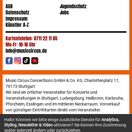
AGB
Jugendschutz
Datenschutz
Jobs
Impressum
Künstler A-Z
Kartentelefon: 0711 22 11 05
Mo-Fr: 10-16 Uhr
info@musiccircus.de
Music Circus Concertbüro GmbH & Co. KG, Charlottenplatz 17,
70173 Stuttgart
Wir sind ein örtlicher Veranstalter für Konzerte und
Veranstaltungen in Stuttgart, Ludwigsburg, Heilbronn, Karlsruhe,
Pforzheim, Esslingen und im mittleren Neckarraum. Vorverkauf
von günstigen Eintrittkarten direkt vom Veranstalter.
Hallo! Könnten wir bitte einige zusätzliche Dienste für
Analytics,
Styling, Newsletter & Video
aktivieren? Sie können Ihre Zustimmung
Newsletter
später jederzeit ändern oder zurückziehen.