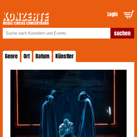
Login
Genre
Ort
Datum
Künstler