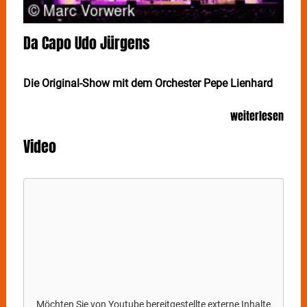
Da Capo Udo Jürgens
Die Original-Show mit dem Orchester Pepe Lienhard
Er ist eine Musiklegende, eine Ikone, ein Weltstar –
weiterlesen
Udo Jürgens. Mit mehr als 100 Millionen verkauften
Tonträgern, unzähligen und unvergessenen Hits wie
Video
„Ich war noch niemals in New York“, „Aber bitte mit
Sahne“ oder auch „Mit 66 Jahren“ gilt er zweifelsohne
als einer der beliebtesten, meist gefeierten und
größten Entertainer, Songschreiber und Komponisten
im deutschsprachigen Raum. Dank seines
langjährigen musikalischen Wegbegleiters Pepe
Lienhard und dessen Original- Orchesters ist der
Weltstar seit Herbst 2024 wieder auf der Bühne zu
sehen:
DA CAPO UDO JÜRGENS
präsentiert das
musikalische Vermächtnis eines unsterblichen
Entertainers. Kritiker und Fans sind begeistert und
daher steht bereits jetzt fest:
DA CAPO UDO JÜRGENS
Möchten Sie von
Youtube
bereitgestellte externe Inhalte