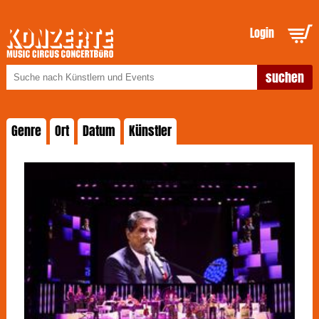
Login
Genre
Ort
Datum
Künstler