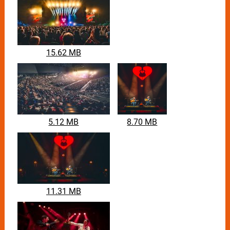
Der Durchbruch gelingt in der Pandemie mit den ganz
eigenen, sensiblen und zugleich energiegeladenen
Bearbeitungen von Klassikern aus Pop- und
Filmmusik. „Viva la Vida“ erhält aufs erste 1,5 mio.
Aufrufe, „Una Mattina“ zählt über 120 mio. Streams
15.62 MB
auf Instagram. Es folgen weltweite
Konzerteinladungen.
Die neue Tour "GuitaRevolution Symphonic" wird
nicht nur im Zeichen ihres Albums "Symphonic"
stehen. Gemeinsam wird das Duo mit der Neuen
Philharmonie Frankfurt – welche schon mit Musikern
5.12 MB
8.70 MB
wie Deep Purple, Peter Gabriel, David Garrett oder
Robbie Williams zusammengearbeitet hat – ihren
ganz eigenen Mix aus großen Rock- & Pophits,
traditionellen Werken und Eigenkompositionen
präsentieren.
11.31 MB