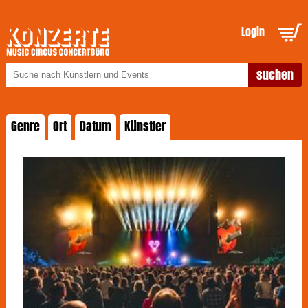
Login
Genre
Ort
Datum
Künstler