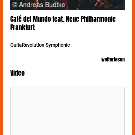
Café del Mundo feat. Neue Philharmonie
Frankfurt
GuitaRevolution Symphonic
CAFÉ DEL MUNDO liefert "Guitartainment" der
weiterlesen
Extraklasse. Am 25. März performen Jan Pascal und
Alexander Kilian in der Stuttgarter Liederhalle ihre
Video
Songs gemeinsam mit der Neuen Philharmonie
Frankfurt.
Zwei Stühle, zwei Gitarren und zwei Mikrofone - das
ist alles, was die beiden Gitarristen Jan Pascal und
Alexander Kilian benötigen, um Herzen zu berühren,
zu verzaubern, von den Stühlen zu reißen und, alle
Grenzen überwindend, vielfältigste Emotionen
freizusetzen.
CAFÉ DEL MUNDO
spielt einen
einzigartigen Sound. Ihre fein aufeinander