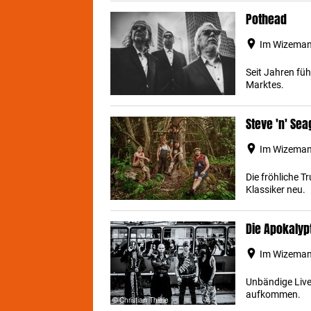
Pothead
Im Wizemann
Seit Jahren füh
Marktes.
Steve 'n' Sea
Im Wizemann
Die fröhliche 
Klassiker neu.
Die Apokalyp
Im Wizemann
Unbändige Live
aufkommen.