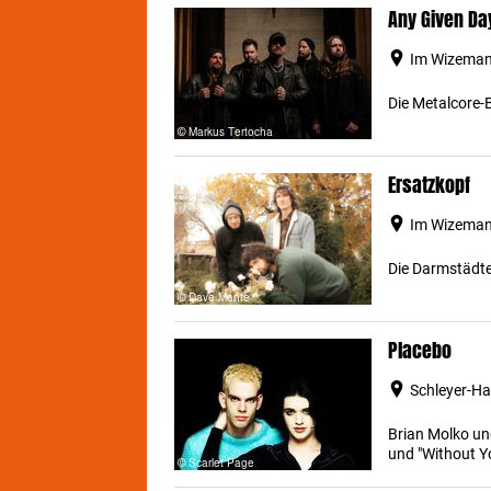
Any Given Da
Im Wizemann
Die Metalcore-
Ersatzkopf
Im Wizemann
Die Darmstädter
Placebo
Schleyer-Hal
Brian Molko un
und "Without Y