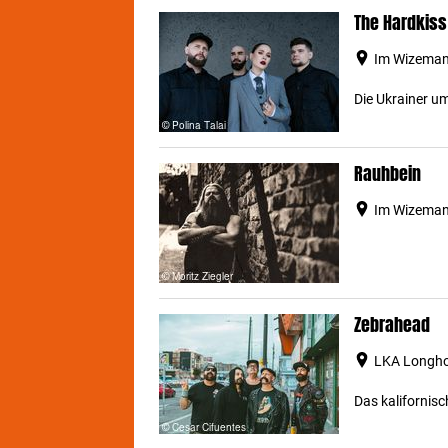
The Hardkiss
Im Wizemann
Die Ukrainer u
Rauhbein
Im Wizemann
Zebrahead
LKA Longhor
Das kalifornisc