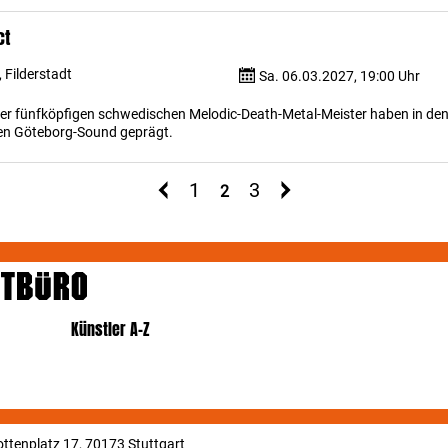
ct
 Filderstadt
Sa. 06.03.2027, 19:00 Uhr
 der fünfköpfigen schwedischen Melodic-Death-Metal-Meister haben in de
ten Göteborg-Sound geprägt.
1
3
2
Künstler A-Z
ttenplatz 17, 70173 Stuttgart