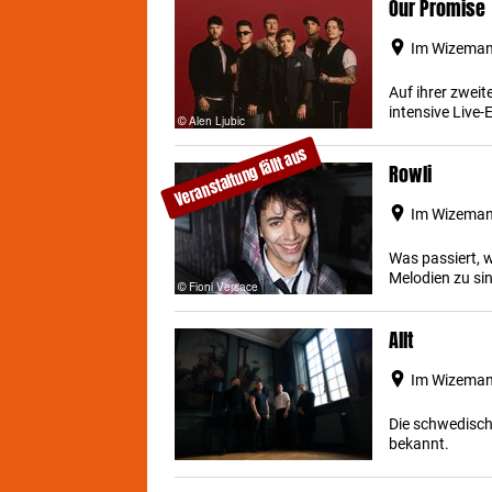
Our Promise
Im Wizemann
Auf ihrer zwei
intensive Live-
Veranstaltung fällt aus
Rowli
Im Wizemann
Was passiert, w
Melodien zu sin
Allt
Im Wizemann
Die schwedische
bekannt.