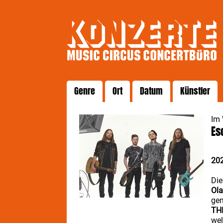
Genre
Ort
Datum
Künstler
Im
Es
20
Die
Ola
gem
THE
wel