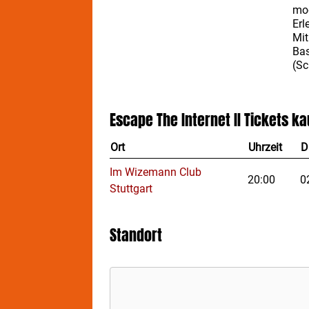
mod
Erl
Mit
Ba
(Sc
ver
Sti
und
Escape The Internet II
Tickets ka
ein
aku
Ort
Uhrzeit
D
bie
gem
Im Wizemann Club
ES
20:00
0
Stuttgart
vom
gem
erl
Standort
dig
Ola
gem
nun
The
Ber