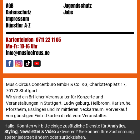
AGB
Jugendschutz
Datenschutz
Jobs
Impressum
Künstler A-Z
Kartentelefon: 0711 22 11 05
Mo-Fr: 10-16 Uhr
info@musiccircus.de
Music Circus Concertbüro GmbH & Co. KG, Charlottenplatz 17,
70173 Stuttgart
Wir sind ein örtlicher Veranstalter für Konzerte und
Veranstaltungen in Stuttgart, Ludwigsburg, Heilbronn, Karlsruhe,
Pforzheim, Esslingen und im mittleren Neckarraum. Vorverkauf
von günstigen Eintrittkarten direkt vom Veranstalter.
Hallo! Könnten wir bitte einige zusätzliche Dienste für
Analytics,
Styling, Newsletter & Video
aktivieren? Sie können Ihre Zustimmung
Newsletter
später jederzeit ändern oder zurückziehen.