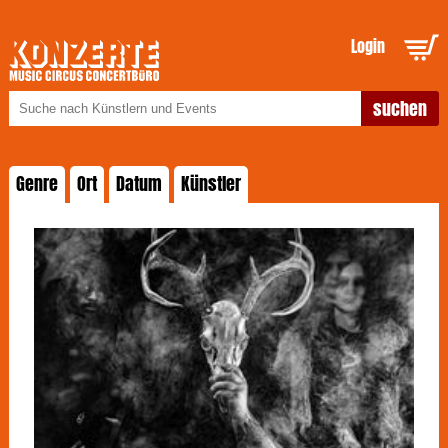
Login
Genre
Ort
Datum
Künstler