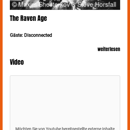
The Raven Age
Gäste: Disconnected
THE RAVEN AGE
kommen im Frühjahr auf Tour!
weiterlesen
Mit über 75 Millionen Streams und Shows auf der
Video
ganzen Welt haben
THE RAVEN AGE
bewiesen,
warum sie zu den spannendsten Acts im modernen
Metal gehören! In 2025 machen sie in gleich acht
deutschen Städten Halt. Ob in Leipzig, Hannover oder
Stuttgart – diese Konzerte sind ein Muss für alle
Metalheads!
Möchten Sie von
Youtube
bereitgestellte externe Inhalte