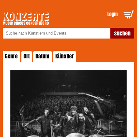
Login
Genre
Ort
Datum
Künstler