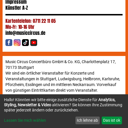
Impressum
Künstler A-Z
Kartentelefon: 0711 22 11 05
Mo-Fr: 10-16 Uhr
info@musiccircus.de
Music Circus Concertbüro GmbH & Co. KG, Charlottenplatz 17,
70173 Stuttgart
Wir sind ein örtlicher Veranstalter für Konzerte und
Veranstaltungen in Stuttgart, Ludwigsburg, Heilbronn, Karlsruhe,
Pforzheim, Esslingen und im mittleren Neckarraum. Vorverkauf
von günstigen Eintrittkarten direkt vom Veranstalter.
Hallo! Könnten wir bitte einige zusätzliche Dienste für
Analytics,
Styling, Newsletter & Video
aktivieren? Sie können Ihre Zustimmung
Newsletter
später jederzeit ändern oder zurückziehen.
Lassen Sie mich wählen
Ich lehne ab
Das ist ok