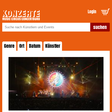
Login
Genre
Ort
Datum
Künstler