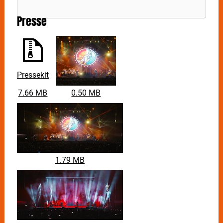
Presse
Pressekit
7.66 MB
0.50 MB
1.79 MB