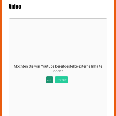
ein unvergessliches Erlebnis – sowohl für
Video
eingefleischte Fans als auch für Neugierige, die das
Phänomen Pink Floyd erstmals live erleben möchten.
Möchten Sie von
Youtube
bereitgestellte externe Inhalte
laden?
Ja
Immer