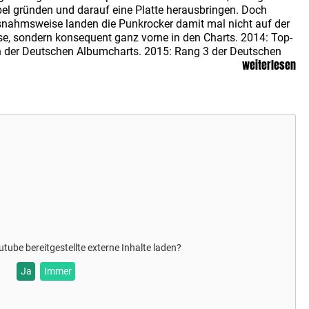
el gründen und darauf eine Platte herausbringen. Doch
nahmsweise landen die Punkrocker damit mal nicht auf der
e, sondern konsequent ganz vorne in den Charts. 2014: Top-
 der Deutschen Albumcharts. 2015: Rang 3 der Deutschen
weiterlesen
ik-DVD- Charts. 2016: Platz 3 der Deutschen Albumcharts.
 im September 2020 schließlich das neue Album "Im
chen der Zeit".
r
SERUM 114
verstehen will, muss sie live erlebt haben. Auf
 Bühne servieren die Hessen seit jeher ein quicklebendiges
pchen aus purer Energie, erfrischender Authentizität und
chtlichem Können. Die Jungs geben immer Vollgas, Sprünge
n meterhohen Boxentürmen und whiskeygeschwängerte
tspiele im Publikum inklusive. Wer da nicht mitfeiert, ist
bst schuld.
achholtermin: Eintrittskarten vom 25. Feburar 2021 sowie 18.
z 2022 bleiben gültig.
utube
bereitgestellte externe Inhalte laden?
Ja
Immer