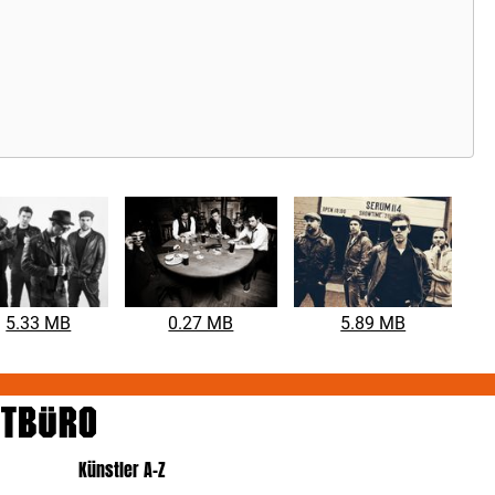
5.33 MB
0.27 MB
5.89 MB
Künstler A-Z