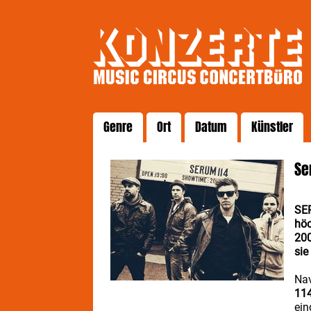
Genre
Ort
Datum
Künstler
Se
SER
höc
200
sie
Nav
11
ein