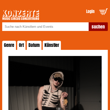
Login
Genre
Ort
Datum
Künstler