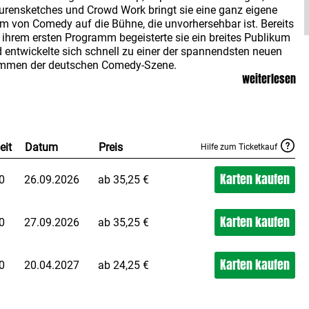
urensketches und Crowd Work bringt sie eine ganz eigene
m von Comedy auf die Bühne, die unvorhersehbar ist. Bereits
 ihrem ersten Programm begeisterte sie ein breites Publikum
 entwickelte sich schnell zu einer der spannendsten neuen
immen der deutschen Comedy-Szene.
weiterlesen
Ende des Abends bleibt nicht nur ein Lachen, sondern auch
 Frage: „Was zur Hölle habe ich mir da gerade angeschaut –
 warum war das so genial?“
eit
Datum
Preis
Hilfe zum Ticketkauf
Karten kaufen
0
26.09.2026
ab 35,25 €
Karten kaufen
0
27.09.2026
ab 35,25 €
Karten kaufen
0
20.04.2027
ab 24,25 €