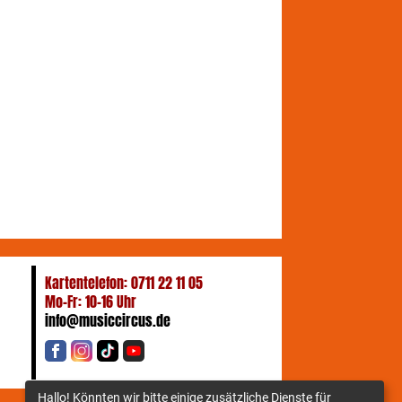
Kartentelefon: 0711 22 11 05
Mo-Fr: 10-16 Uhr
info@musiccircus.de
Hallo! Könnten wir bitte einige zusätzliche Dienste für