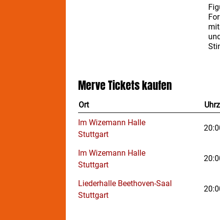
Fig
For
mit
und
St
Am 
die
und
Merve
Tickets kaufen
Ort
Uhrz
Im Wizemann Halle
20:0
Stuttgart
Im Wizemann Halle
20:0
Stuttgart
Liederhalle Beethoven-Saal
20:0
Stuttgart