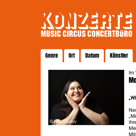
Genre
Ort
Datum
Künstler
Im
Me
„Wi
Nac
„M
ih
Mer
Mit