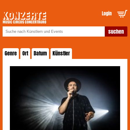
Login
Genre
Ort
Datum
Künstler