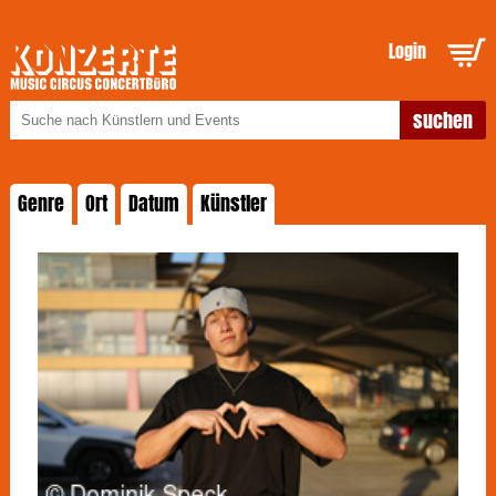
Login
Genre
Ort
Datum
Künstler