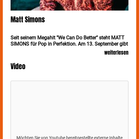
Matt Simons
Seit seinem Megahit "We Can Do Better" steht MATT
SIMONS für Pop in Perfektion. Am 13. September gibt
der Kalifornier mit klassischer Ausbildung ein
weiterlesen
Gastspiel im Stuttgarter Im Wizemann.
Video
MATT SIMONS
hat mit seiner Musik, die ihm aus der
Seele spricht, im vergangenen Jahrzehnt erheblichen
Erfolg in Europa gehabt. Dass der amerikanische
Songwriter seine große Karriere ausgerechnet in den
Niederlanden startete, verdankt er einem Stück, das in
einer holländischen Fernsehserie verwendet wurde.
Inzwischen hat der Kalifornier mit seinen Songs und
Alben auch in seiner Heimat und weltweit für Furore
gesorgt.
Während der Corona-Pandemie hatte
MATT SIMONS
an der West Coast genug Raum und vor allem viel
Möchten Sie von
Youtube
bereitgestellte externe Inhalte