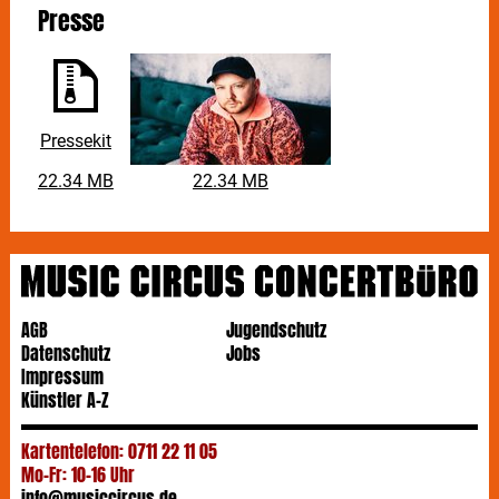
Momente für seine Auftritte im Herbst.
Presse
Pressekit
22.34 MB
22.34 MB
AGB
Jugendschutz
Datenschutz
Jobs
Impressum
Künstler A-Z
Kartentelefon: 0711 22 11 05
Mo-Fr: 10-16 Uhr
info@musiccircus.de