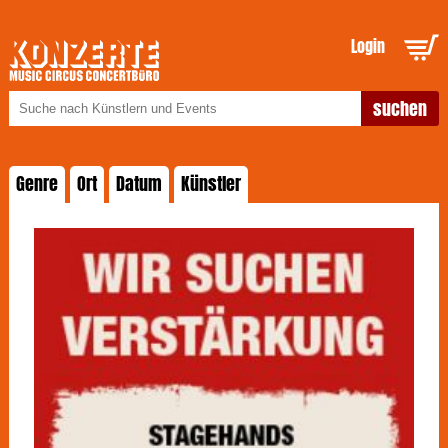
Login
Genre
Ort
Datum
Künstler