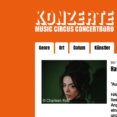
Genre
Ort
Datum
Künstler
Im
Ha
"Au
HAM
lie
Ang
ein
und