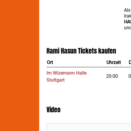
Als
Ira
HA
un
spr
Gef
ihr
Hami Hasun
Tickets kaufen
Mit
Ort
Uhrzeit
HA
ste
Im Wizemann Halle
geg
20:00
0
Stuttgart
Rei
Sic
anz
ges
Video