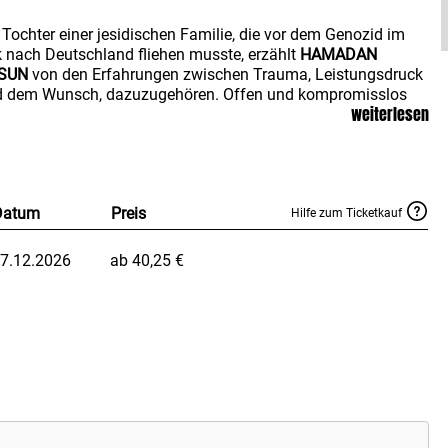
 Tochter einer jesidischen Familie, die vor dem Genozid im
k nach Deutschland fliehen musste, erzählt
HAMADAN
SUN
von den Erfahrungen zwischen Trauma, Leistungsdruck
d dem Wunsch, dazuzugehören. Offen und kompromisslos
weiterlesen
icht sie über Rassismus, patriarchale Strukturen und das
ühl, nie „genug“ zu sein – und darüber, wie sie gelernt hat,
e Stimme zu erheben.
 großer Nahbarkeit, Humor und Haltung schafft
HAMADAN
Datum
Preis
SUN
einen Raum für Zusammenhalt und Mut. Im Zentrum
Hilfe zum Ticketkauf
ht die Kraft von Frauen, die einander stärken, statt
eneinander zu arbeiten.
HAMADAN HASUN
nutzt ihre
7.12.2026
ab 40,25 €
chweite seit Jahren, um marginalisierten Stimmen
htbarkeit zu geben und gesellschaftliche Missstände offen
usprechen. Ihre Live Tour verbindet persönliche Geschichten,
ellschaftliche Themen und inspirierende Impulse.