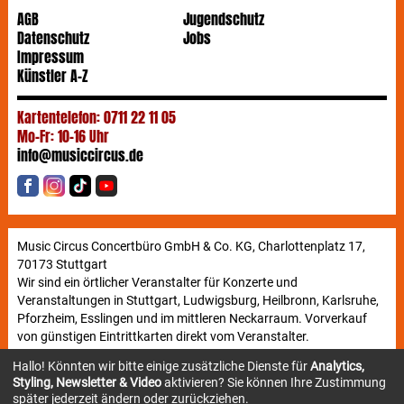
Provokationen des damaligen modernen Theaters
AGB
Jugendschutz
und den Unruhen durch die Protestbewegung
Datenschutz
Jobs
entstand ein Text aus einer Symbiose aus harten,
Impressum
vorwurfsvollen Zeilen und einer friedlichen, weichen
Künstler A-Z
Poesie. Diese Harmonie aus den eigentlich völlig
unterschiedlichen Kontrasten schaffte es, die
Spannung und die inhaltliche Bedeutung noch weiter
Kartentelefon: 0711 22 11 05
hervorzuheben.
Mo-Fr: 10-16 Uhr
info@musiccircus.de
Nach zahlreichen Off-Broadway Aufführungen (die
erste 1966) arbeiteten die beiden Schöpfer von
HAIR
gemeinsam mit Galt MacDermot an einer
musikalischen Inszenierung. Dem ehemaligen
Kirchenmusiker und Organist gelang ein grandioser
Music Circus Concertbüro GmbH & Co. KG, Charlottenplatz 17,
Einklang aus Rhythmus, Harmonie und
70173 Stuttgart
Instrumentierung. Zu den ersten Aufführungen des
Wir sind ein örtlicher Veranstalter für Konzerte und
Musicals kam Bertrand Castelli als Regisseur hinzu.
Veranstaltungen in Stuttgart, Ludwigsburg, Heilbronn, Karlsruhe,
Castelli war Anführer mehrerer Friedensmärsche und
Pforzheim, Esslingen und im mittleren Neckarraum. Vorverkauf
landete häufig im Gefängnis. Er schaffte es,
HAIR
die
von günstigen Eintrittkarten direkt vom Veranstalter.
radikale, pazifistische Philosophie einzuhauchen und
machte somit das Musical zu einem
Hallo! Könnten wir bitte einige zusätzliche Dienste für
Analytics,
außergewöhnlichen Erlebnis.
Styling, Newsletter & Video
aktivieren? Sie können Ihre Zustimmung
Newsletter
später jederzeit ändern oder zurückziehen.