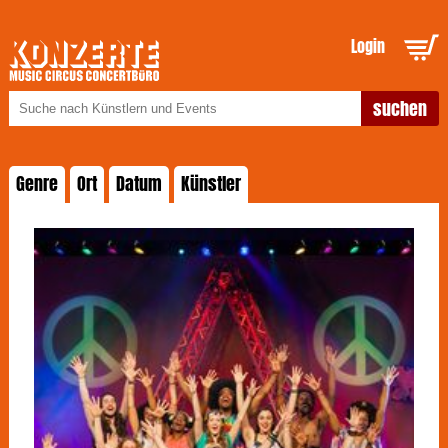
Login
Genre
Ort
Datum
Künstler