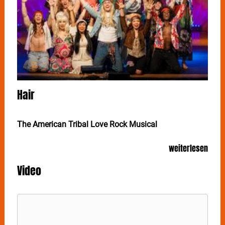
Hair
The American Tribal Love Rock Musical
Let the sunshine in... HAIR - Das Musical
weiterlesen
Das legendäre Hippie-Musical hat auch 50 Jahre
Video
nach seiner Uraufführung nichts von seiner Energie
verloren – und geht auf Tour durch Deutschland und
der Schweiz. „The American Tribal Love-Rock
Musical“ – feierte 1966 als Off-Broadway-
Inszenierung seine Uraufführung und gilt bis heute als
Meilenstein des Musiktheaters. In
HAIR
sucht die