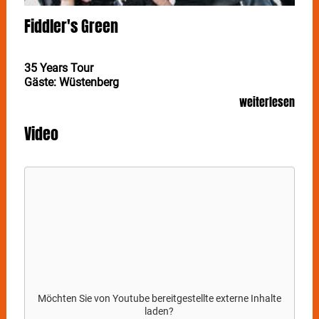
Fiddler's Green
35 Years Tour
Gäste: Wüstenberg
weiterlesen
Es ist kaum zu fassen, aber FIDDLER’S GREEN
blicken im Jahr 2025 auf 35 Jahre Bandgeschichte
Video
zurück. Am 28. Dezember feiern die Folk-Rocker in
Stuttgart im LKA Longhorn fünfunddreißig Jahre
voller Musik, Leidenschaft und unvergesslicher
Momente.
Zum Jubiläum bringen
FIDDLER’S GREEN
ihre
größten Hits, die liebsten Klassiker und vielleicht auch
den einen oder anderen seltenen Song aus ihrer
Vergangenheit auf die Bühne. Und als besonderes
Highlight haben
FIDDLER’S GREEN
sogar einige
brandneue Songs im Gepäck, die sie live auf der
Jubiläumstour vorstellen werden!
Möchten Sie von
Youtube
bereitgestellte externe Inhalte
laden?