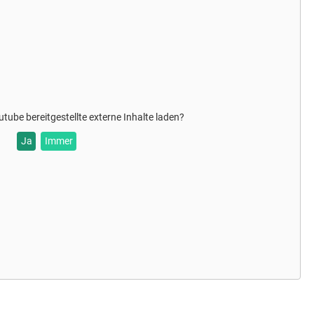
thside und Tomorrowland Winter.
utube
bereitgestellte externe Inhalte laden?
Ja
Immer