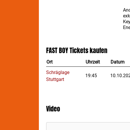
And
exk
Key
Ene
auc
han
Luc
FAST BOY
Tickets kaufen
mit
ent
Ort
Uhrzeit
Datum
Liv
Schräglage
FA
19:45
10.10.20
Stuttgart
eta
Mil
wie
Nic
„Mi
Video
mit
„Ba
deu
eur