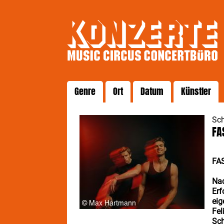
Genre
Ort
Datum
Künstler
Sc
FA
FA
Nac
Erf
eig
Fel
Sch