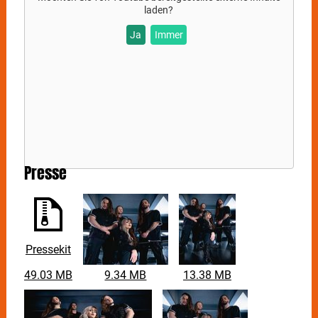
schlägt sie mit einem noch zeitgemäßeren Sound zu
laden?
und überrascht mit neuen musikalischen Elementen.
Ja
Immer
Inhaltlich ist "Seven" von den sieben Todsünden
beeinflusst. Es geht hier weniger um christliche
Traditionen, sondern darum, die heutige Gesellschaft
in Frage zu stellen und sie in ihrer gegenwärtigen
Form zu interpretieren. Aktueller Stoff, denn mit Lust,
Völlerei, Gier, Trägheit, Zorn, Neid und Stolz wird man
schließlich heutzutage beinahe täglich konfrontiert.
Die geheimnisvoll anmutende Mischung aus
kraftvollem, weiblichem Gesang, symphonischen
Presse
Arrangements und eingängigen Refrains erinnert an
international erfolgreiche Acts, wie Evanescence,
Lacuna Coil, Amaranthe oder Within Temptation.
Pressekit
49.03 MB
9.34 MB
13.38 MB