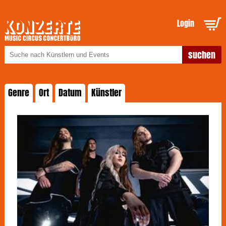
Login
Genre
Ort
Datum
Künstler