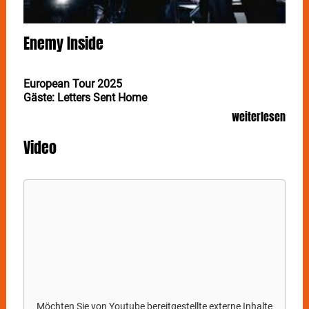
Enemy Inside
European Tour 2025
Gäste: Letters Sent Home
weiterlesen
ENEMY INSIDE zeichnen sich durch
Experimentierfreudigkeit und einen speziellen Sound
Video
zwischen Dark Rock und Modern Metal aus. Am 7.
März sind die fünf jungen MusikerInnen aus der
Region Aschaffenburg in Stuttgart im Im Wizemann
zu sehen und hören.
2018 legten
ENEMY INSIDE
mit der Veröffentlichung
ihrer ersten CD „Phoenix“ einen Start nach Maß hin.
Mit ihrem zweiten Longplayer "Seven" aus dem Jahr
2021 heben die Aschaffenburger einen weiteren
Schritt nach vorn gemacht: Obwohl die Band mit der
Kombination aus harten Gitarrenriffs und
eingängigen Hooklines an ihren Wurzeln festhält,
Möchten Sie von
Youtube
bereitgestellte externe Inhalte