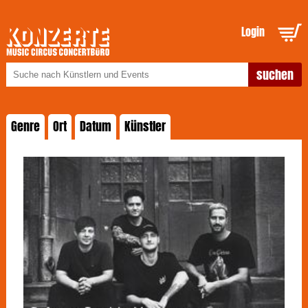
Login
Genre
Ort
Datum
Künstler