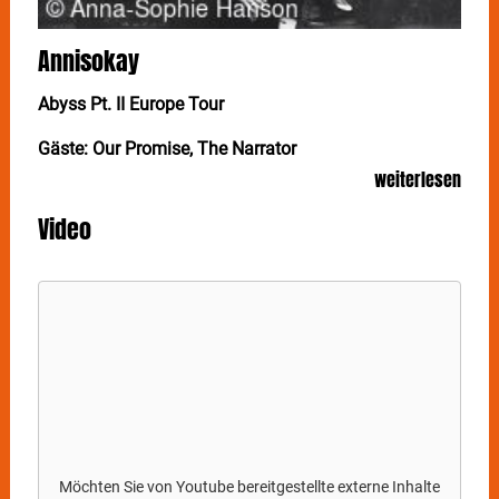
Annisokay
Abyss Pt. II Europe Tour
Gäste: Our Promise, The Narrator
weiterlesen
ANNISOKAY
kehren zurück auf Europas Bühnen mit
der größten Headline Tour der Bandgeschichte und
Video
setzen ihre gefeierte Abyss Tour fort und präsentieren
Abyss Pt. II.
Nachdem die Band bereits 2023 über 20 Shows auf
dem Kontinent gespielt und dabei zahlreiche Shows
ausverkauft hat sowie 2024 als Main Support von
Within Temptation die Arenen bespielt hat, folgt jetzt
nun der nächste Schritt mit 30 Shows in 14 Ländern !
Möchten Sie von
Youtube
bereitgestellte externe Inhalte