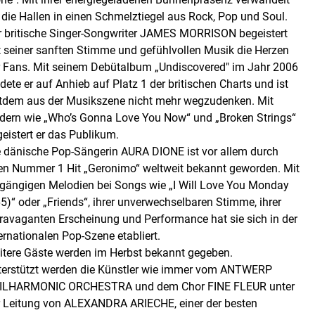
 die Hallen in einen Schmelztiegel aus Rock, Pop und Soul.
r britische Singer-Songwriter JAMES MORRISON begeistert
t seiner sanften Stimme und gefühlvollen Musik die Herzen
r Fans. Mit seinem Debütalbum „Undiscovered" im Jahr 2006
dete er auf Anhieb auf Platz 1 der britischen Charts und ist
itdem aus der Musikszene nicht mehr wegzudenken. Mit
edern wie „Who’s Gonna Love You Now“ und „Broken Strings“
eistert er das Publikum.
e dänische Pop-Sängerin AURA DIONE ist vor allem durch
ren Nummer 1 Hit „Geronimo“ weltweit bekannt geworden. Mit
ngängigen Melodien bei Songs wie „I Will Love You Monday
5)“ oder „Friends“, ihrer unverwechselbaren Stimme, ihrer
travaganten Erscheinung und Performance hat sie sich in der
ernationalen Pop-Szene etabliert.
itere Gäste werden im Herbst bekannt gegeben.
terstützt werden die Künstler wie immer vom ANTWERP
ILHARMONIC ORCHESTRA und dem Chor FINE FLEUR unter
r Leitung von ALEXANDRA ARIECHE, einer der besten