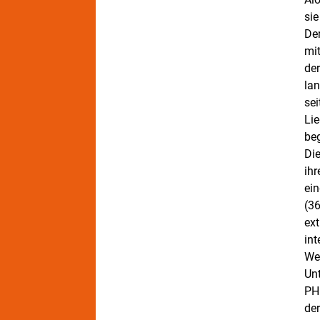
sie
De
mi
de
lan
se
Li
beg
Di
ih
ei
(36
ex
int
We
Un
PH
de