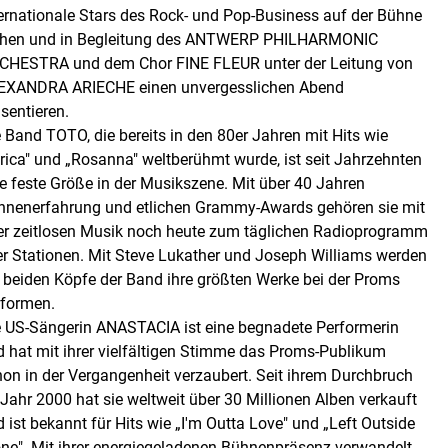
ternationale Stars des Rock- und Pop-Business auf der Bühne
ehen und in Begleitung des ANTWERP PHILHARMONIC
CHESTRA und dem Chor FINE FLEUR unter der Leitung von
EXANDRA ARIECHE einen unvergesslichen Abend
sentieren.
 Band TOTO, die bereits in den 80er Jahren mit Hits wie
rica" und „Rosanna" weltberühmt wurde, ist seit Jahrzehnten
e feste Größe in der Musikszene. Mit über 40 Jahren
hnenerfahrung und etlichen Grammy-Awards gehören sie mit
rer zeitlosen Musik noch heute zum täglichen Radioprogramm
ler Stationen. Mit Steve Lukather und Joseph Williams werden
e beiden Köpfe der Band ihre größten Werke bei der Proms
rformen.
e US-Sängerin ANASTACIA ist eine begnadete Performerin
d hat mit ihrer vielfältigen Stimme das Proms-Publikum
hon in der Vergangenheit verzaubert. Seit ihrem Durchbruch
Jahr 2000 hat sie weltweit über 30 Millionen Alben verkauft
 ist bekannt für Hits wie „I'm Outta Love" und „Left Outside
one". Mit ihrer energiegeladenen Bühnenpräsenz verwandelt