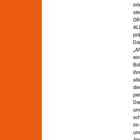
in
st
OR
AL
prä
Die
„Af
ein
Bü
ih
al
di
pe
Di
un
sc
im 
und
Al