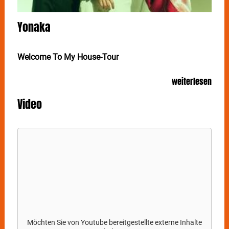
Yonaka
Welcome To My House-Tour
Gäste: NOISY, Mimi Barks
weiterlesen
YONAKA bringen ein echtes Genrebiest mit Pop-
Elementen, fetten Hip-Hop Beats, wütendem Punk-Rap
Video
und Nu-Metal auf die Bühne. Am 1. Juli* stellen die
Briten im Im Wizemann in Stuttgart ihre neueste EP
„Welcome to My House“ vor.
Wenn
YONAKA
auf die Bühne treten, dann
versammeln sie ein Millennial-Rock-Publikum der
freundlichsten Art um sich herum. Mit eingängigen
Melodieverläufen, einer energiegeladenen Rock-
Attitüde und einer wahnsinnigen Stimmgewalt ziehen
die Briten eine Fanbase in ihren Bann, die sich hier
und da sicher an einige ihrer Lieblingsbands aus alten
Zeiten wie Limp Bizkit, Paramore, Rage Against The
Möchten Sie von
Youtube
bereitgestellte externe Inhalte