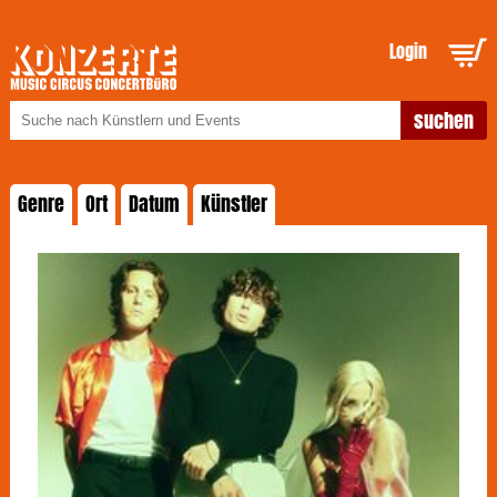
Login
Genre
Ort
Datum
Künstler