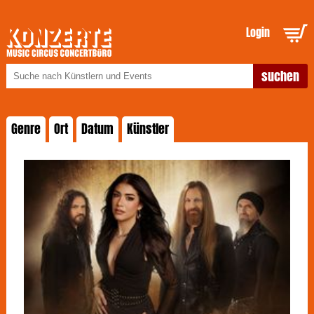
Login
Genre
Ort
Datum
Künstler