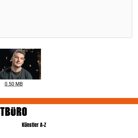
0.50 MB
Künstler A-Z