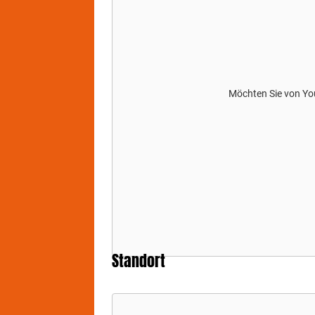
em
Sic
Gen
Hal
Möchten Sie von
Yo
Standort