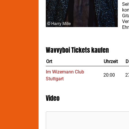
Sei
kon
Git
Ver
Ehr
Pl
si
Rea
Wavvyboi
Tickets kaufen
und
Ort
Uhrzeit
D
Vor
"so
Im Wizemann Club
und
20:00
2
Stuttgart
zwi
The
bri
Video
vie
die
WA
men
Doc