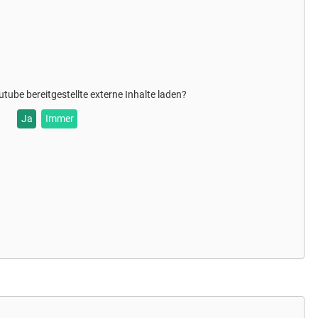
powernde Gemeinschaftserfahrung.
WAVVYBOI
steht für
htbarkeit ohne Erklärungspflicht, für Diversität ohne
regrenzen und für eine neue Generation von Rockmusik, die
tung zeigt, ohne an Freiheit zu verlieren.
utube
bereitgestellte externe Inhalte laden?
Ja
Immer