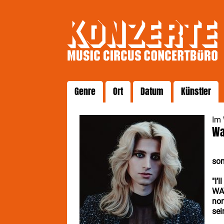
Genre
Ort
Datum
Künstler
Im
Wa
som
"I’
WAV
non
sei