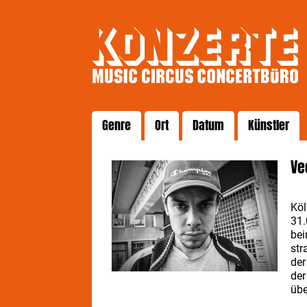
Genre
Ort
Datum
Künstler
Ve
Köl
31.
bei
str
der
der
übe