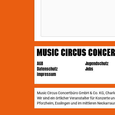
Stu
"Ve
ein
kei
Sin
Bir
er 
zu 
des
"Ic
AGB
Jugendschutz
Kin
Datenschutz
Jobs
Die
Impressum
Hip
Music Circus Concertbüro GmbH & Co. KG, Charlo
Ode
Wir sind ein örtlicher Veranstalter für Konzerte 
in 
Pforzheim, Esslingen und im mittleren Neckarraum
"An