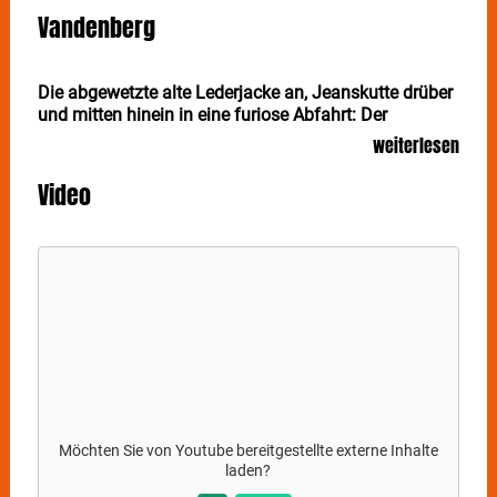
Vandenberg
Die abgewetzte alte Lederjacke an, Jeanskutte drüber
und mitten hinein in eine furiose Abfahrt: Der
niederländische Gitarrist und Hardrock-Haudegen
weiterlesen
Adrian VANDENBERG (Whitesnake, Manic Eden,
Vandenberg’s MoonKings) lässt bitten - und zwar am
Video
1. November mit seiner reformierten Band nach
Stuttgart ins Im Wizemann!
Nachholtermin
*
Adrian Vandenberg hat seine vor allem in den 1980er-
Jahren sehr erfolgreiche Band
VANDENBERG
mit
runderneuerter Besetzung wieder auf die Beine
gestellt. Neben dem inzwischen 65-Jährigen selbst
gehören Ronnie Romero, der Sänger von Ritchie
Blackmore’s Rainbow, als stimmgewaltiger neuer
Frontmann sowie Randy van der Elsen (zuletzt bei der
Möchten Sie von
Youtube
bereitgestellte externe Inhalte
NWoBHM-Band Tank) und Schlagzeuger Koen Herfst
laden?
(Studiomusiker unter anderem für Bobby Kimball,