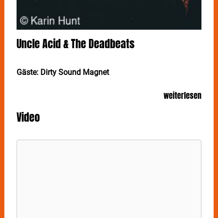
Uncle Acid & The Deadbeats
Gäste: Dirty Sound Magnet
Doom-Metal bringt man nicht unbedingt mit
weiterlesen
ausgeklügelten Konzept-Alben in Verbindung – außer
bei UNCLE ACID & THE DEADBEATS. Am 26. Juni
Video
sind die Briten, die als eine der spannendsten Bands
der Szene gelten, in Stuttgart im Im Wizemann zu
Gast.
Gegründet wurde die Band von Leadsänger Kevin
Starrs 2009 in Cambridge: Inspiriert vom frühen
Heavy Metal der 1960er Jahre wollte er seine eigene
Version schaffen, irgendwo zwischen The Stooges,
Alice Cooper und Black Sabbath. Gemeinsam mit
seinen Bandkollegen setzte er daher schon beim 2011