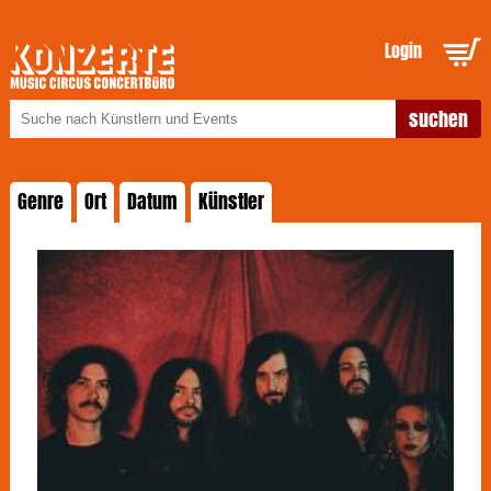
Login
Genre
Ort
Datum
Künstler