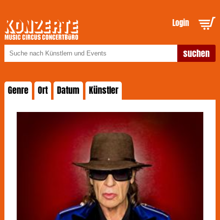
Login
Genre
Ort
Datum
Künstler