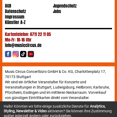
AGB
Jugendschutz
Datenschutz
Jobs
Impressum
Künstler A-Z
Kartentelefon: 0711 22 11 05
Mo-Fr: 10-16 Uhr
info@musiccircus.de
Music Circus Concertbüro GmbH & Co. KG, Charlottenplatz 17,
70173 Stuttgart
Wir sind ein örtlicher Veranstalter für Konzerte und
Veranstaltungen in Stuttgart, Ludwigsburg, Heilbronn, Karlsruhe,
Pforzheim, Esslingen und im mittleren Neckarraum. Vorverkauf
von günstigen Eintrittkarten direkt vom Veranstalter.
Hallo! Könnten wir bitte einige zusätzliche Dienste für
Analytics,
Styling, Newsletter & Video
aktivieren? Sie können Ihre Zustimmung
Newsletter
später jederzeit ändern oder zurückziehen.