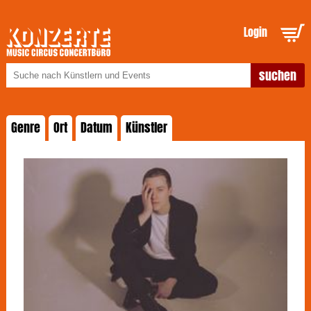
Login
Genre
Ort
Datum
Künstler