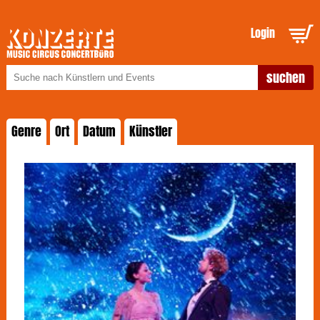
Login
Genre
Ort
Datum
Künstler