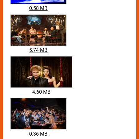
aufgrund ihrer großartigen Show, die Illusionen,
0.58 MB
atemberaubende Mentalmagie, tolle Showeffekte und
jede Menge Humor vereint, mit Standing Ovations
verabschiedet. Dem nicht genug, als erste Europäer
überhaupt, sind sie ganz aktuell von der „Academy of
Magical Arts“ des Magic Castle Hollywood für den
AMA-Award in der Kategorie „Bühnenkünstler des
Jahres“ nominiert. „Das ist wirklich eine große Ehre“,
5.74 MB
können es die beiden kaum fassen, immerhin gilt der
AMA-Award als die höchste Auszeichnung der
Branche, weshalb man auch vom Oscar der Magier
spricht.
Beste Unterhaltung, für die ganze Familie, die
4.60 MB
verzaubern wird!
0.36 MB