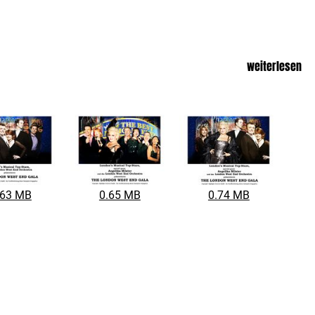
weiterlesen
.63 MB
0.65 MB
0.74 MB