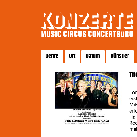
Genre
Ort
Datum
Künstler
Th
Lon
ers
Mil
erf
Hai
Roc
meh