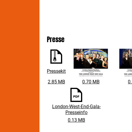
Presse
Pressekit
2.85 MB
0.70 MB
0
London-West-End-Gala-
Presseinfo
0.13 MB