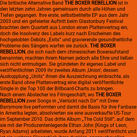
Die britische Alternative Band
THE BOXER REBELLION
ist in
den letzten zehn Jahren gemeinsam durch alle Höhen und
Tiefen gegangen. Ihre erste, selbstbetitelte EP aus dem Jahr
2003 und ein gefeierter Auftritt beim Glastonbury Festival
brachten dem Quartett aus London einen Plattenvertrag ein,
doch die Insolvenz des Labels kurz nach Erscheinen des
hochgelobten Debüts „Exits“ und gravierende gesundheitliche
Probleme des Sängers warfen sie zurück.
THE BOXER
REBELLION
, die sich nach dem chinesischen Boxeraufstand
benannten, machten ihrem Namen jedoch alle Ehre und ließen
sich nicht entmutigen. Sie gründeten ihr eigenes Label und
veröffentlichten 2009 ihr zweites Album ‚Union', dessen
Auskopplung „Units“ ihnen die Auszeichnung einbrachte, als
erste Band ohne Plattenvertrag eine digital veröffentlichte
Single in die Top 100 der Billboard-Charts zu bringen.
Nach einem Abstecher ins Filmgeschäft, wo
THE BOXER
REBELLION
zwei Songs in „Verrückt nach Dir“ mit Drew
Barrymore live performten und damit die Basis für ihre Fanbase
in Amerika legten, absolvierten sie eine ausverkaufte US-Tour
im September 2010. Das dritte Album „The Cold Still“, auf dem
sie mit der Produzentenlegende Ethan John (Kings of Leon,
Ryan Adams) arbeiteten, wurde Anfang 2011 veröffentlicht und