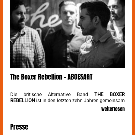
The Boxer Rebellion - ABGESAGT
Die britische Alternative Band
THE BOXER
REBELLION
ist in den letzten zehn Jahren gemeinsam
durch alle Höhen und Tiefen gegangen. Ihre erste,
weiterlesen
selbstbetitelte EP aus dem Jahr 2003 und ein
gefeierter Auftritt beim Glastonbury Festival brachten
dem Quartett aus London einen Plattenvertrag ein,
Presse
doch die Insolvenz des Labels kurz nach Erscheinen