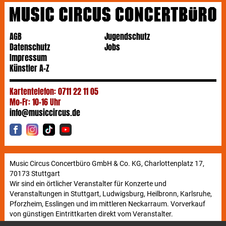
und düsteren Klanglandschaften hin zu akustisch
höheren Ebenen bewegt. Sänger Nathan Nicholson
wird im November gemeinsam mit seinen
AGB
Jugendschutz
Bandkollegen bei fünf Shows in Deutschland sein
Datenschutz
Jobs
Publikum mit hypnotischer Ausdruckskraft und
Impressum
großartigen Songs in seinen Bann ziehen.
Künstler A-Z
Kartentelefon: 0711 22 11 05
Mo-Fr: 10-16 Uhr
info@musiccircus.de
Music Circus Concertbüro GmbH & Co. KG, Charlottenplatz 17,
70173 Stuttgart
Wir sind ein örtlicher Veranstalter für Konzerte und
Veranstaltungen in Stuttgart, Ludwigsburg, Heilbronn, Karlsruhe,
Pforzheim, Esslingen und im mittleren Neckarraum. Vorverkauf
von günstigen Eintrittkarten direkt vom Veranstalter.